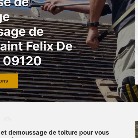
se de
ge
age de
aint Felix De
d 09120
ions
 et demoussage de toiture pour vous