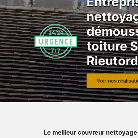
Entrepri
nettoya
démouss
toiture S
Rieutor
Voir nos réalisat
Le meilleur couvreur nettoyage