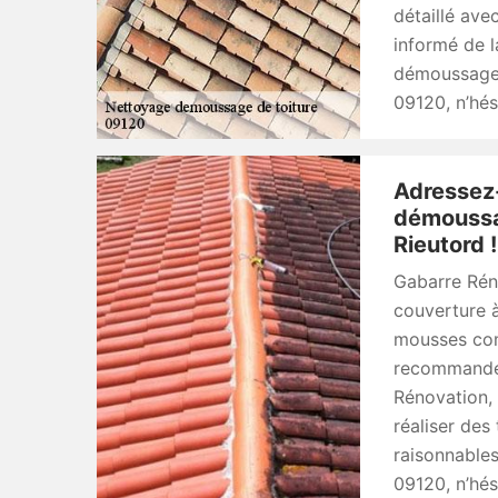
détaillé ave
informé de la
démoussage. 
09120, n’hés
Adressez-
démoussag
Rieutord !
Gabarre Rén
couverture à
mousses comm
recommandé 
Rénovation, 
réaliser des 
raisonnables
09120, n’hés