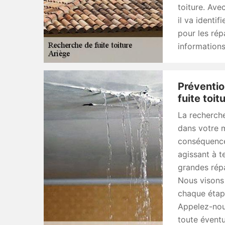
toiture. Av
il va identif
pour les rép
informations
Préventi
fuite toit
La recherche
dans votre m
conséquences
agissant à t
grandes répa
Nous visons 
chaque étape
Appelez-nous
toute éventue