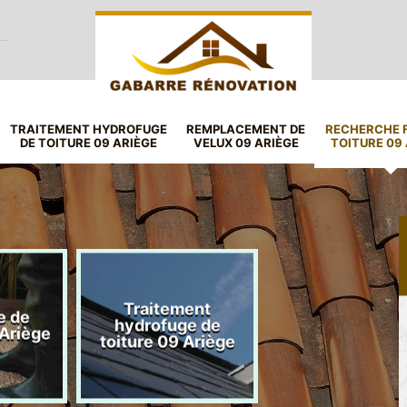
TRAITEMENT HYDROFUGE
REMPLACEMENT DE
RECHERCHE F
DE TOITURE 09 ARIÈGE
VELUX 09 ARIÈGE
TOITURE 09
Traitement
e de
Remplacement
hydrofuge de
 Ariège
velux 09 Ariè
toiture 09 Ariège