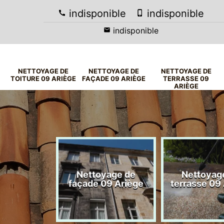
indisponible
indisponible
indisponible
NETTOYAGE DE
NETTOYAGE DE
NETTOYAGE DE
TOITURE 09 ARIÈGE
FAÇADE 09 ARIÈGE
TERRASSE 09
ARIÈGE
yage de
Nettoyage de
Nettoyag
09 Ariège
façade 09 Ariège
terrasse 09